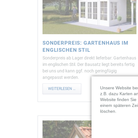
SONDERPREIS: GARTENHAUS IM
ENGLISCHEN STIL
Sonderpreis ab Lager direkt lieferbar: Gartenhaus
im englischen Stil. Der Bausatz liegt bereits fertig
bei uns und kann ggf. noch geringfügig
angepasst werden.
Unsere Website ben
SONDERPREIS:
WEITERLESEN …
z.B. dazu Karten a
GARTENHAUS
IM
Website finden Sie
ENGLISCHEN
einem späteren Zei
STIL
löschen.