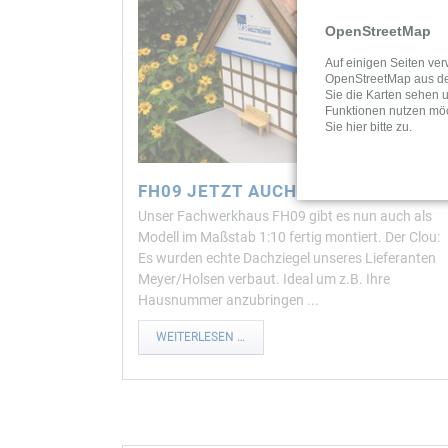
OpenStreetMap
Auf einigen Seiten ve
OpenStreetMap aus d
Sie die Karten sehen 
Funktionen nutzen mö
Sie hier bitte zu.
FH09 JETZT AUCH ALS MODELL
Unser Fachwerkhaus FH09 gibt es nun auch als
Modell im Maßstab 1:10 fertig montiert. Der Clou:
Es wurden echte Dachziegel unseres Lieferanten
Meyer/Holsen verbaut. Ideal um z.B. Ihre
Hausnummer anzubringen ...
FH09
WEITERLESEN …
JETZT
AUCH
ALS
MODELL