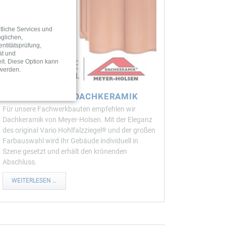
tliche Services und
glichen,
entitätsprüfung,
ät und
it. Diese Option kann
 werden.
MEYER HOLSEN DACHKERAMIK
Für unsere Fachwerkbauten empfehlen wir
Dachkeramik von Meyer-Holsen. Mit der Eleganz
des original Vario Hohlfalzziegel
und der großen
®
Farbauswahl wird Ihr Gebäude individuell in
Szene gesetzt und erhält den krönenden
Abschluss.
MEYER
WEITERLESEN …
HOLSEN
DACHKERAMIK