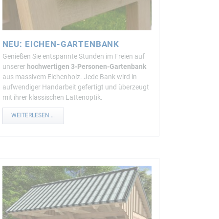
NEU: EICHEN-GARTENBANK
Genießen Sie entspannte Stunden im Freien auf
unserer
hochwertigen 3-Personen-Gartenbank
aus massivem Eichenholz. Jede Bank wird in
aufwendiger Handarbeit gefertigt und überzeugt
mit ihrer klassischen Lattenoptik.
NEU:
WEITERLESEN …
EICHEN-
GARTENBANK