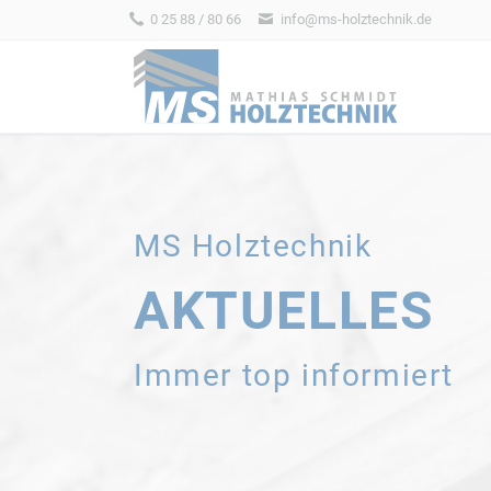
0 25 88 / 80 66
info@ms-holztechnik.de
HEN
REMISEN
HOFL
MS Holztechnik
AKTUELLES
ALLE BAUSÄTZE
ALLE BAUSÄT
Immer top informiert
REITERHÖFE
RINDERLA