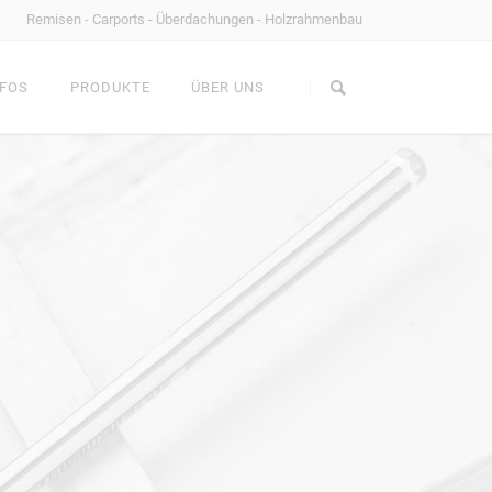
Remisen - Carports - Überdachungen - Holzrahmenbau
Navigation
überspringen
FOS
PRODUKTE
ÜBER UNS
AHMENBAU
FACHWERKSCHEUNEN
Gartenbank
MS Holztechnik
Couchtisch
Standard oder Individuell?
Feuertische
Referenzen im Überblick
Holzrahmenbau
Kontakt
Terrassenüberdachungen
Dachstühle
TZE
ALLE BAUSÄTZE
Carports
Gartenpavillons
Haustürüberdachungen
NHÄUSER
CARPORTS & ZÄUNE
Fassadengestaltung