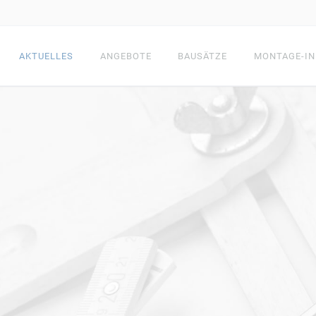
AKTUELLES
ANGEBOTE
BAUSÄTZE
MONTAGE-IN
ÄDEN
FACHWERKHÄUSER
HOLZR
ZE
ALLE BAUSÄTZE
ALLE BAUSÄ
UFSTÄLLE
TERRASSENDÄCHER
GARTE