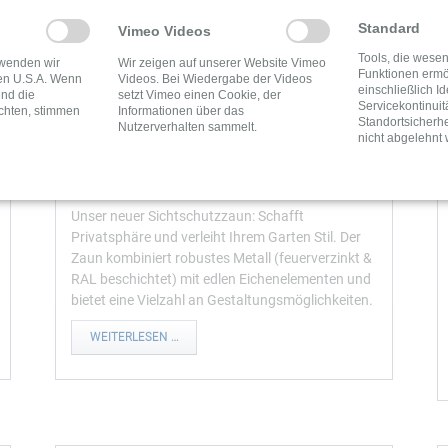
Standard
Vimeo Videos
Tools, die wesen
rwenden wir
Wir zeigen auf unserer Website Vimeo
Funktionen ermö
en U.S.A. Wenn
Videos. Bei Wiedergabe der Videos
einschließlich Id
und die
setzt Vimeo einen Cookie, der
Servicekontinuit
chten, stimmen
Informationen über das
Standortsicherhe
Nutzerverhalten sammelt.
nicht abgelehnt
EDELSTAHL TRIFFT EICHE
Unser neuer Sichtschutzzaun: Schafft
Privatsphäre und verleiht Ihrem Garten Stil. Der
Zaun kombiniert robustes Metall (feuerverzinkt &
RAL beschichtet) mit edlen Eichenelementen und
bietet eine Vielzahl an Gestaltungsmöglichkeiten.
EDELSTAHL
WEITERLESEN …
TRIFFT
EICHE