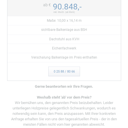
90.848,-
ab €
inkl. MwSt. (ab Werk)
Maße: 10,00 x 16,14 m
sichtbare Balkenlage aus BSH
Dachstuhl aus KVH
Eichenfachwerk
Verschalung Balkenlage im Preis enthalten
0 25 88 / 80 66
Gerne beantworten wir Ihre Fragen.
Weshalb steht 'ab' vor dem Preis?
Wir bemühen uns, den genannten Preis beizubehalten. Leider
unterliegen Holzpreise gelegentlich Schwankungen, wodurch es
notwendig sein kann, den Preis anzupassen. Mit Ihrer konkreten
Anfrage erhalten Sie von uns den tagesaktuellen Preis - der in den
meisten Fällen nicht vom hier genannten abweicht.