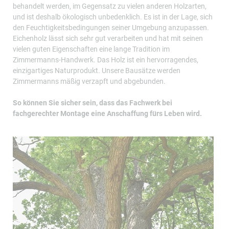
behandelt werden, im Gegensatz zu vielen anderen Holzarten,
und ist deshalb ökologisch unbedenklich. Es ist in der Lage, sich
den Feuchtigkeitsbedingungen seiner Umgebung anzupassen.
Eichenholz lässt sich sehr gut verarbeiten und hat mit seinen
vielen guten Eigenschaften eine lange Tradition im
Zimmermanns-Handwerk. Das Holz ist ein hervorragendes,
einzigartiges Naturprodukt. Unsere Bausätze werden
Zimmermanns mäßig verzapft und abgebunden.
So können Sie sicher sein, dass das Fachwerk bei
fachgerechter Montage eine Anschaffung fürs Leben wird.