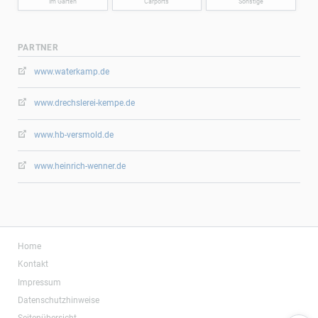
Im Garten
Carports
Sonstige
PARTNER
www.waterkamp.de
www.drechslerei-kempe.de
www.hb-versmold.de
www.heinrich-wenner.de
Navigation
Home
überspringen
Kontakt
Impressum
Datenschutzhinweise
Seitenübersicht