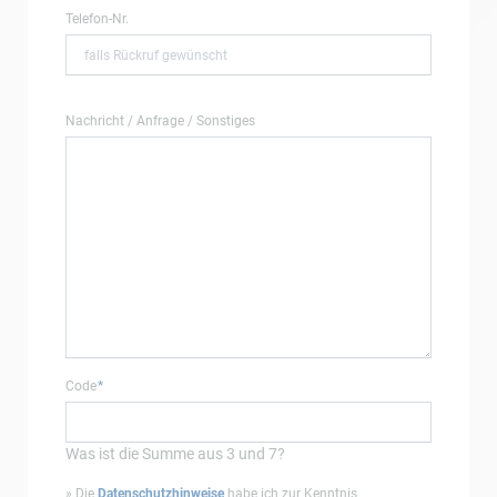
Telefon-Nr.
Nachricht / Anfrage / Sonstiges
Pflichtfeld
Code
*
Was ist die Summe aus 3 und 7?
» Die
Datenschutzhinweise
habe ich zur Kenntnis