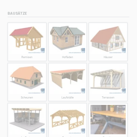
BAUSÄTZE
Remisen
Hofläden
Häuser
Scheunen
Laufställe
Terrassen