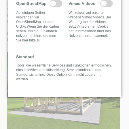
städtischen Raum. Sei es die Nutzbarkeit als Lagerraum,
OpenStreetMap
Vimeo Videos
Werkstatt, Fachwerk-Garage, Stall, Partyraum oder als
Auf einigen Seiten
Wir zeigen auf unserer
Freisitz mit Sommerküche – der Phantasie sind bei der
verwenden wir
Website Vimeo Videos. Bei
Nutzung von Fachwerk-Remisen keine Grenzen gesetzt.
OpenStreetMap aus den
Wiedergabe der Videos
U.S.A. Wenn Sie die Karten
setzt Vimeo einen Cookie,
sehen und die Funktionen
der Informationen über das
Bei Fragen zu unseren Remisen Bausätzen rufen Sie uns
nutzen möchten, stimmen
Nutzerverhalten sammelt.
bitte an. Wir informieren Sie gerne ausführlich.
Sie hier bitte zu.
Standard
Tools, die wesentliche Services und Funktionen ermöglichen,
einschließlich Identitätsprüfung, Servicekontinuität und
Standortsicherheit. Diese Option kann nicht abgelehnt
werden.