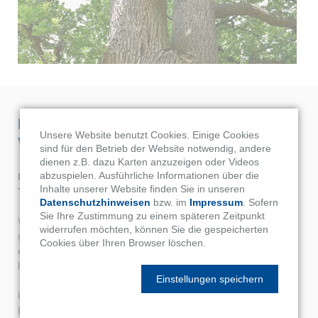
DIE FACHWERK-REMISE IN IHRER
Unsere Website benutzt Cookies. Einige Cookies
VIELFALT
sind für den Betrieb der Website notwendig, andere
dienen z.B. dazu Karten anzuzeigen oder Videos
abzuspielen. Ausführliche Informationen über die
Die Fachwerk-Remise ist ein Gebäude mit langer
Inhalte unserer Website finden Sie in unseren
Tradition.
Datenschutzhinweisen
bzw. im
Impressum
. Sofern
Sie Ihre Zustimmung zu einem späteren Zeitpunkt
Was zunächst als Unterstand für Fuhrwerke und Pferde
widerrufen möchten, können Sie die gespeicherten
gedacht war, entwickelte sich im Laufe der Jahrzehnte zu
Cookies über Ihren Browser löschen.
einem hochgeschätzten, multifunktionalen Raum, der auch
heute noch in offener oder geschlossener Form gebaut wird.
Einstellungen speichern
Ursprünglich im ländlichen Raum verankert, finden
Fachwerk-Remisen aber auch immer mehr Liebhaber im