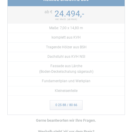
24.494,-
ab €
inkl. MwSt. (ab Werk)
Maße: 7,00 x 14,80 m
komplett aus KVH
Tragende Hölzer aus BSH
Dachstuhl aus KVH NSI
Fassade aus Lärche
(Boden-Deckelschalung sägerauh)
Fundamentplan und Werkplan
Kleineisenteile
0 25 88 / 80 66
Gerne beantworten wir Ihre Fragen.
Weshalb steht 'ab' vor dem Preis?