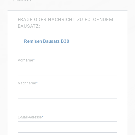
FRAGE ODER NACHRICHT ZU FOLGENDEM
BAUSATZ:
Pflichtfeld
Vorname
*
Pflichtfeld
Nachname
*
Pflichtfeld
E-Mail-Adresse
*