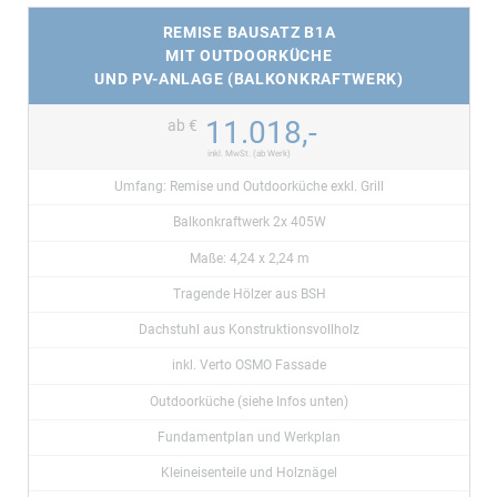
REMISE BAUSATZ B1A
MIT OUTDOORKÜCHE
UND PV-ANLAGE (BALKONKRAFTWERK)
11.018,-
ab €
inkl. MwSt. (ab Werk)
Umfang: Remise und Outdoorküche exkl. Grill
Balkonkraftwerk 2x 405W
Maße: 4,24 x 2,24 m
Tragende Hölzer aus BSH
Dachstuhl aus Konstruktionsvollholz
inkl. Verto OSMO Fassade
Outdoorküche (siehe Infos unten)
Fundamentplan und Werkplan
Kleineisenteile und Holznägel