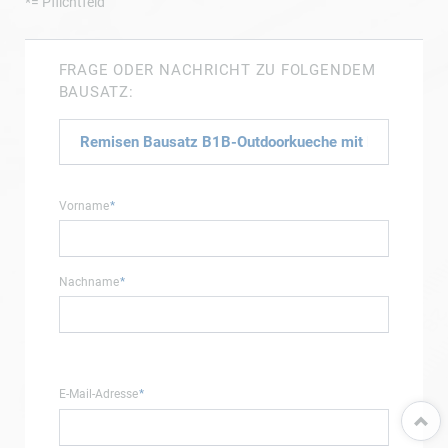
*= Pflichtfeld
FRAGE ODER NACHRICHT ZU FOLGENDEM
BAUSATZ:
Pflichtfeld
Vorname
*
Pflichtfeld
Nachname
*
Pflichtfeld
E-Mail-Adresse
*