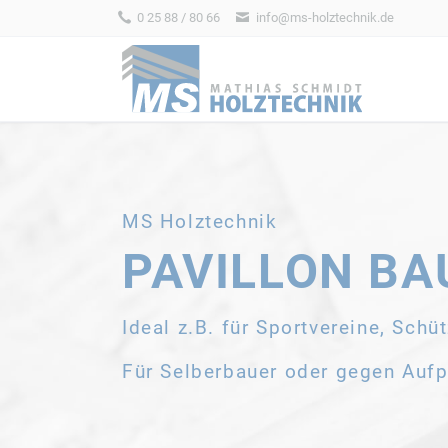
0 25 88 / 80 66
info@ms-holztechnik.de
HEN
REMISEN
HOFL
MS Holztechnik
PAVILLON BA
Ideal z.B. für Sportvereine, Schü
ALLE BAUSÄTZE
ALLE BAUSÄT
Für Selberbauer oder gegen Aufp
REITERHÖFE
RINDERLA