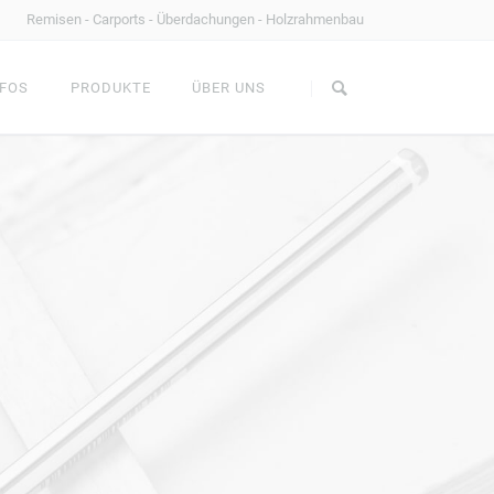
Remisen - Carports - Überdachungen - Holzrahmenbau
Navigation
überspringen
FOS
PRODUKTE
ÜBER UNS
AHMENBAU
FACHWERKSCHEUNEN
Gartenbank
MS Holztechnik
Couchtisch
Standard oder Individuell?
Feuertische
Referenzen im Überblick
Holzrahmenbau
Kontakt
Terrassenüberdachungen
Dachstühle
TZE
ALLE BAUSÄTZE
Carports
Gartenpavillons
Haustürüberdachungen
NHÄUSER
CARPORTS & ZÄUNE
Fassadengestaltung