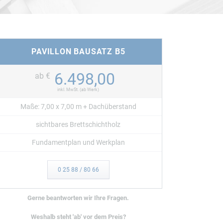
Gedrechselte Pfosten
Sichtschutz
Sonderanfertigungen
PAVILLON BAUSATZ B5
6.498,00
ab €
TZE
ALLE BAUSÄTZE
inkl. MwSt. (ab Werk)
Maße: 7,00 x 7,00 m + Dachüberstand
sichtbares Brettschichtholz
Fundamentplan und Werkplan
0 25 88 / 80 66
Gerne beantworten wir Ihre Fragen.
Weshalb steht 'ab' vor dem Preis?