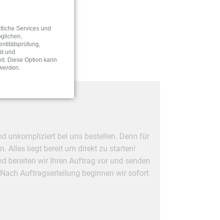
tliche Services und
glichen,
entitätsprüfung,
ät und
it. Diese Option kann
haben zu realisieren:
 werden.
nd unkompliziert bei uns bestellen. Denn für
Alles liegt bereit um direkt zu starten!
nd bereiten wir Ihren Auftrag vor und senden
 Nach Auftragserteilung beginnen wir sofort