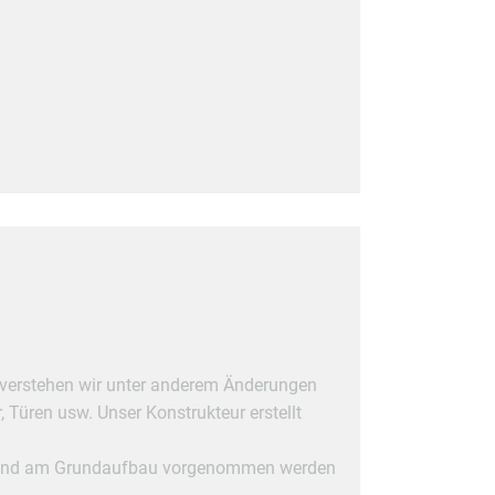
 verstehen wir unter anderem Änderungen
 Türen usw. Unser Konstrukteur erstellt
atik und am Grundaufbau vorgenommen werden