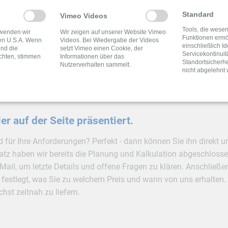
Standard
Vimeo Videos
Tools, die wesen
rwenden wir
Wir zeigen auf unserer Website Vimeo
Funktionen ermö
en U.S.A. Wenn
Videos. Bei Wiedergabe der Videos
einschließlich Id
und die
setzt Vimeo einen Cookie, der
Servicekontinuit
chten, stimmen
Informationen über das
Standortsicherhe
shalb gibt es nun
zwei Möglichkeiten
für Sie Ihr geplantes Bauvor
Nutzerverhalten sammelt.
nicht abgelehnt
er auf der Seite präsentiert.
 für Ihre Anforderungen? Perfekt - dann können Sie ihn direkt u
tz haben wir bereits die Planung und Kalkulation abgeschlossen. 
-Mail, um letzte Details und offene Fragen zu klären. Anschließe
 festlegt, was Sie zu welchem Preis und wann von uns erhalten.
hst zeitnah zu liefern.