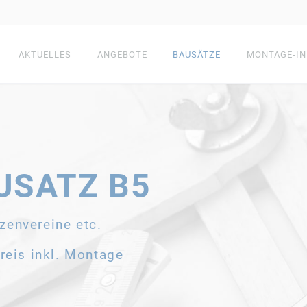
AKTUELLES
ANGEBOTE
BAUSÄTZE
MONTAGE-IN
ÄDEN
FACHWERKHÄUSER
HOLZR
USATZ B5
tzenvereine etc.
ZE
ALLE BAUSÄTZE
ALLE BAUSÄ
reis inkl. Montage
UFSTÄLLE
TERRASSENDÄCHER
GARTE