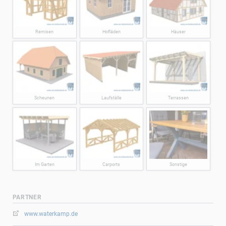
Remisen
Hofläden
Häuser
Scheunen
Laufställe
Terrassen
Im Garten
Carports
Sonstige
PARTNER
www.waterkamp.de