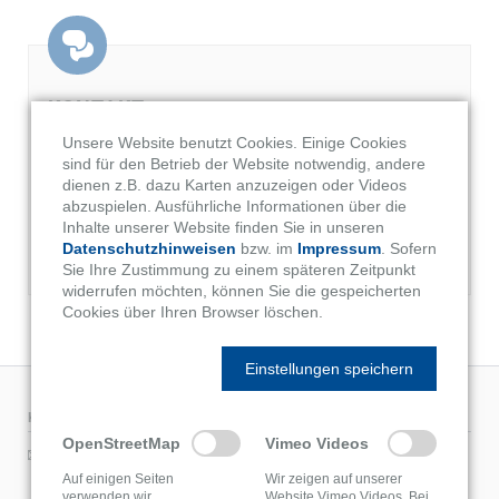
KONTAKT
Unsere Website benutzt Cookies. Einige Cookies
Neben unseren Kontaktdaten finden Sie hier unser
sind für den Betrieb der Website notwendig, andere
Kontaktformular. Nutzen Sie das Kontaktformular und senden Sie
dienen z.B. dazu Karten anzuzeigen oder Videos
uns Ihre Nachricht oder unverbindliche Anfrage. Wir beantworten
abzuspielen. Ausführliche Informationen über die
Ihre Anfragen umgehend.
Inhalte unserer Website finden Sie in unseren
Datenschutzhinweisen
bzw. im
Impressum
. Sofern
WEITER
Sie Ihre Zustimmung zu einem späteren Zeitpunkt
widerrufen möchten, können Sie die gespeicherten
Cookies über Ihren Browser löschen.
Einstellungen speichern
KONTAKT-DATEN
OpenStreetMap
Vimeo Videos
Postanschrift:
Am Schützenbusch 62
Auf einigen Seiten
Wir zeigen auf unserer
verwenden wir
Website Vimeo Videos. Bei
33428 Harsewinkel