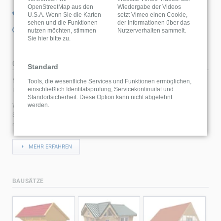
OpenStreetMap aus den
Wiedergabe der Videos
U.S.A. Wenn Sie die Karten
setzt Vimeo einen Cookie,
0 25 88 / 80 66
sehen und die Funktionen
der Informationen über das
info@ms-holztechnik.de
nutzen möchten, stimmen
Nutzerverhalten sammelt.
Sie hier bitte zu.
ÜBER UNS
Standard
MS Holztechnik ist Ihr Fachmann für Carports, Überdachungen und
Tools, die wesentliche Services und Funktionen ermöglichen,
einschließlich Identitätsprüfung, Servicekontinuität und
Holzrahmenbau.
Standortsicherheit. Diese Option kann nicht abgelehnt
werden.
Wir planen und erstellen Ergänzungsbauten rund ums Haus. Informieren
Sie sich ausführlich über unser Können oder unsere Referenzen und
nehmen Sie Kontakt zu uns auf.
MEHR ERFAHREN
BAUSÄTZE