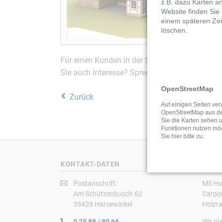
z.B. dazu Karten a
Website finden Sie
einem späteren Zei
löschen.
Für einen Kunden in der Schweiz realisieren 
Sie auch Interesse? Sprechen Sie uns an und l
ALLE BAUSÄTZE
ALLE BAUSÄT
OpenStreetMap
Zurück
Auf einigen Seiten ve
OpenStreetMap aus d
ALLE BAUSÄTZE
Sie die Karten sehen 
Funktionen nutzen mö
Sie hier bitte zu.
KONTAKT-DATEN
ÜBER
Postanschrift:
MS Hol
Am Schützenbusch 62
Carpo
33428 Harsewinkel
Holzr
GESAMTÜBERSICHT
0 25 88 / 80 66
Wir pl