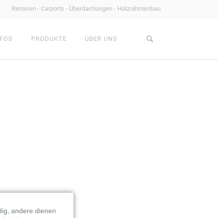
Remisen - Carports - Überdachungen - Holzrahmenbau
Navigation
überspringen
FOS
PRODUKTE
ÜBER UNS
AHMENBAU
FACHWERKSCHEUNEN
Gartenbank
MS Holztechnik
Couchtisch
Standard oder Individuell?
Feuertische
Referenzen im Überblick
Holzrahmenbau
Kontakt
Terrassenüberdachungen
Dachstühle
TZE
ALLE BAUSÄTZE
Carports
Gartenpavillons
Haustürüberdachungen
NHÄUSER
CARPORTS & ZÄUNE
Fassadengestaltung
dig, andere dienen