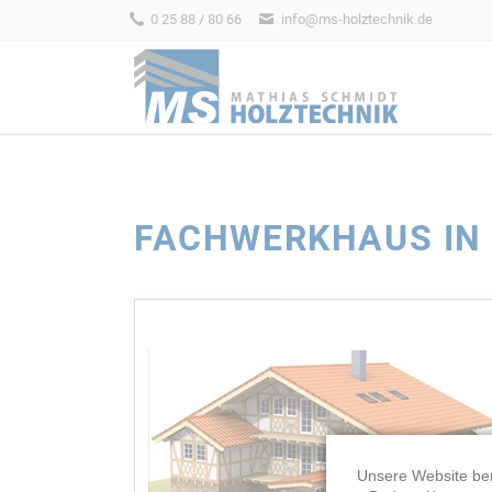
0 25 88 / 80 66
info@ms-holztechnik.de
HEN
REMISEN
HOFL
FACHWERKHAUS IN 
ALLE BAUSÄTZE
ALLE BAUSÄT
REITERHÖFE
RINDERLA
Unsere Website ben