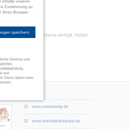
e Inhalte unserer
Gedrechselte Pfosten
Ihre Zustimmung zu
Sichtschutz
r Ihren Browser
Sonderanfertigungen
lungen speichern
ptimal in das Alpenpanorama einfügt. Haben
TZE
ALLE BAUSÄTZE
tliche Services und
glichen,
entitätsprüfung,
ät und
it. Diese Option kann
 werden.
PARTNER
www.waterkamp.de
www.drechslerei-kempe.de
user