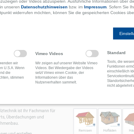
nzuzeigen oder Videos abzuspielen. Ausführliche Informationen über di
 in unseren
Datenschutzhinweisen
bzw. im
Impressum
. Sofern Sie 
tpunkt widerrufen möchten, können Sie die gespeicherten Cookies übe
Einstel
wir aktuell ein besonders aufwändiges Fachwerkhaus das sich o
assen Sie sich beraten!
ZE
ALLE BAUSÄTZE
ALLE BAUSÄ
Standard
Vimeo Videos
Tools, die wesen
rwenden wir
Wir zeigen auf unserer Website Vimeo
Funktionen ermö
en U.S.A. Wenn
Videos. Bei Wiedergabe der Videos
einschließlich Id
und die
setzt Vimeo einen Cookie, der
Servicekontinuit
chten, stimmen
Informationen über das
Standortsicherhe
Nutzerverhalten sammelt.
nicht abgelehnt
 UNS
BAUSÄTZE
ztechnik ist Ihr Fachmann für
rts, Überdachungen und
ahmenbau.
Remisen
Hofläden
Hä
anen und erstellen