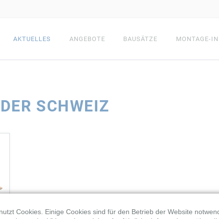
AKTUELLES
ANGEBOTE
BAUSÄTZE
MONTAGE-IN
ÄDEN
FACHWERKHÄUSER
HOLZR
DER SCHWEIZ
ZE
ALLE BAUSÄTZE
ALLE BAUSÄ
UFSTÄLLE
TERRASSENDÄCHER
GARTE
utzt Cookies. Einige Cookies sind für den Betrieb der Website notwen